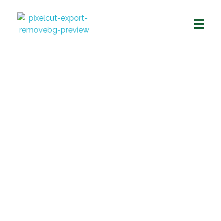
Tubos y empaques de antioquia
Líderes en la fabricación y comercialización de productos de cartón y soluciones de empaque y embalaje para los diferentes sectores de la economía.
marzo 19, 2021
Taylor Life in Other Word
marzo 18, 2021
Why Materials Science